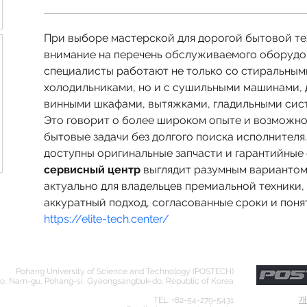
При выборе мастерской для дорогой бытовой те
внимание на перечень обслуживаемого оборудов
специалисты работают не только со стиральным
холодильниками, но и с сушильными машинами, 
винными шкафами, вытяжками, гладильными сис
Это говорит о более широком опыте и возможно
бытовые задачи без долгого поиска исполнителя
доступны оригинальные запчасти и гарантийные 
сервисный центр
 выглядит разумным вариантом
актуально для владельцев премиальной техники,
аккуратный подход, согласованные сроки и поня
https://elite-tech.center/
Pohang University of Science and Technology (POSTECH)
o, Nam-gu, Pohang-si, Gyeongsangbuk-do, Republic of Korea
​
TEL: +82-54-279-5431