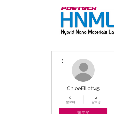
더보기
ChloeElliott45
0
2
팔로워
팔로잉
팔로우