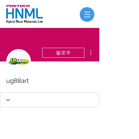
더보기
팔로우
ug88art