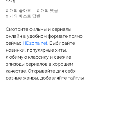
소개
0
개의 좋아요
0
개의 댓글
0
개의 베스트 답변
Смотрите фильмы и сериалы 
онлайн в удобном формате прямо 
сейчас 
HDzona.net
. Выбирайте 
новинки, популярные хиты, 
любимую классику и свежие 
эпизоды сериалов в хорошем 
качестве. Открывайте для себя 
разные жанры, добавляйте тайтлы 
в избранное и находите истории 
для любого настроения прямо 
сейчас.
Pohang University of Science and Technology
(POSTECH)
67, Cheongam-ro, Nam-gu, Pohang-si, Gyeongsangbuk-
do, Republic of Korea